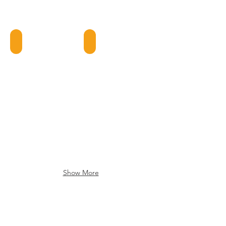
Boneless beef
Chuck Steak
Show More